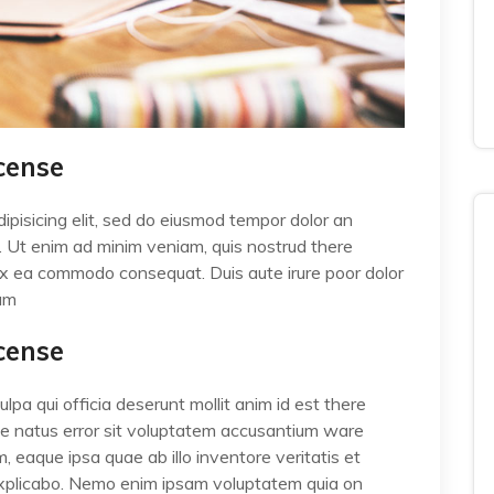
cense
ipisicing elit, sed do eiusmod tempor dolor an
a. Ut enim ad minim veniam, quis nostrud there
p ex ea commodo consequat. Duis aute irure poor dolor
lum
cense
lpa qui officia deserunt mollit anim id est there
ste natus error sit voluptatem accusantium ware
eaque ipsa quae ab illo inventore veritatis et
 explicabo. Nemo enim ipsam voluptatem quia on