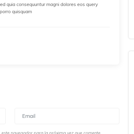
, sed quia consequuntur magni dolores eos query
 porro quisquam
n este navegador para la próxima vez que comente.