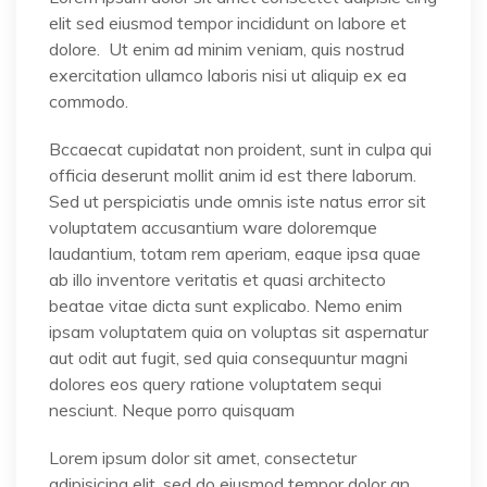
elit sed eiusmod tempor incididunt on labore et
dolore. Ut enim ad minim veniam, quis nostrud
exercitation ullamco laboris nisi ut aliquip ex ea
commodo.
Bccaecat cupidatat non proident, sunt in culpa qui
officia deserunt mollit anim id est there laborum.
Sed ut perspiciatis unde omnis iste natus error sit
voluptatem accusantium ware doloremque
laudantium, totam rem aperiam, eaque ipsa quae
ab illo inventore veritatis et quasi architecto
beatae vitae dicta sunt explicabo. Nemo enim
ipsam voluptatem quia on voluptas sit aspernatur
aut odit aut fugit, sed quia consequuntur magni
dolores eos query ratione voluptatem sequi
nesciunt. Neque porro quisquam
Lorem ipsum dolor sit amet, consectetur
adipisicing elit, sed do eiusmod tempor dolor an