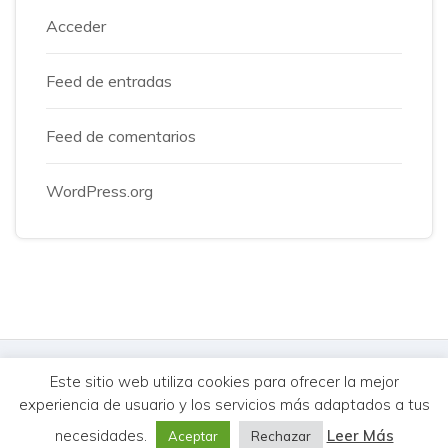
Acceder
Feed de entradas
Feed de comentarios
WordPress.org
© MercureHUB 2026. Todos los derechos reservados.
Este sitio web utiliza cookies para ofrecer la mejor
experiencia de usuario y los servicios más adaptados a tus
Aviso Legal
Cookies
Privacidad
|
Síguenos:
necesidades.
Leer Más
Aceptar
Rechazar