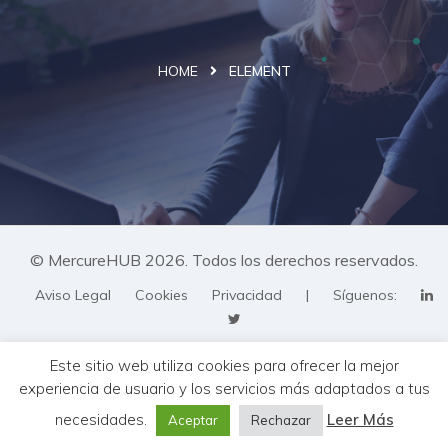
HOME
ELEMENT
© MercureHUB 2026. Todos los derechos reservados.
Aviso Legal
Cookies
Privacidad
|
Síguenos:
Este sitio web utiliza cookies para ofrecer la mejor
experiencia de usuario y los servicios más adaptados a tus
necesidades.
Leer Más
Aceptar
Rechazar